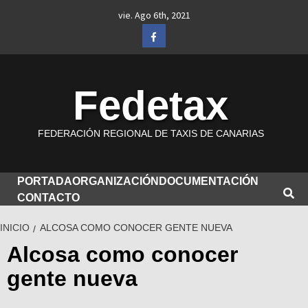
Saltar
vie. Ago 6th, 2021
al
Facebook
contenido
Fedetax
FEDERACIÓN REGIONAL DE TAXIS DE CANARIAS
PORTADA
ORGANIZACIÓN
DOCUMENTACIÓN
CONTACTO
INICIO
ALCOSA COMO CONOCER GENTE NUEVA
Alcosa como conocer
gente nueva