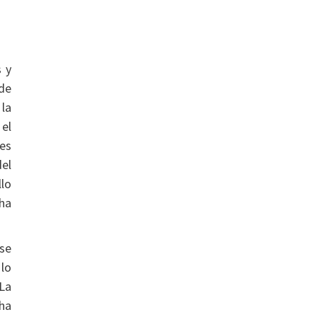
s y
de
 la
 el
es
del
llo
 ha
 se
lo
 La
ha