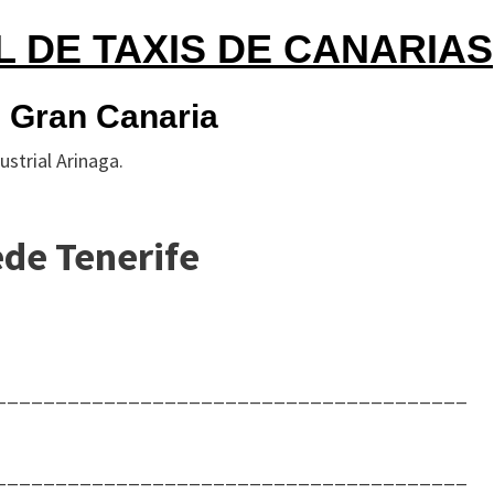
 DE TAXIS DE CANARIAS
e Gran Canaria
strial Arinaga.
ede Tenerife
_______________________________________
_______________________________________