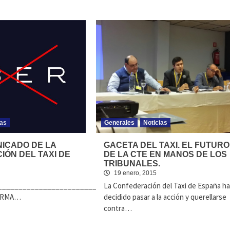
ias
Generales
Noticias
ICADO DE LA
GACETA DEL TAXI. EL FUTURO
ÓN DEL TAXI DE
DE LA CTE EN MANOS DE LOS
TRIBUNALES.
19 enero, 2015
______________________________________________________
La Confederación del Taxi de España ha
MA…
decidido pasar a la acción y querellarse
contra…