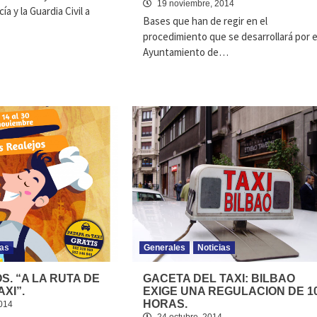
19 noviembre, 2014
ía y la Guardia Civil a
Bases que han de regir en el
procedimiento que se desarrollará por e
Ayuntamiento de…
ias
Generales
Noticias
S. “A LA RUTA DE
GACETA DEL TAXI: BILBAO
AXI”.
EXIGE UNA REGULACION DE 1
HORAS.
014