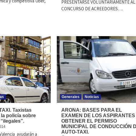
mica y competitiva Uber,
PRESENTARSE VOLUNTARIAMENTE AL
CONCURSO DE ACREEDORES….
ias
Generales
Noticias
AXI. Taxistas
ARONA: BASES PARA EL
 la policía sobre
EXAMEN DE LOS ASPIRANTES
“ilegales”.
OBTENER EL PERMISO
MUNICIPAL DE CONDUCCIÓN 
014
AUTO-TAXI.
Valencia ayudarán a