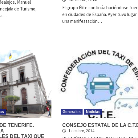
24 octubre, 2014
 Realejos, Manuel
El grupo Élite continúa haciéndose fuer
ncejala de Turismo,
en ciudades de España. Ayer tuvo lugar
 la…
una manifestación…
ias
Generales
Noticias
DE TENERIFE.
CONSEJO ESTATAL DE LA C.T.E
 A
1 octubre, 2014
ES DEL TAXI QUE