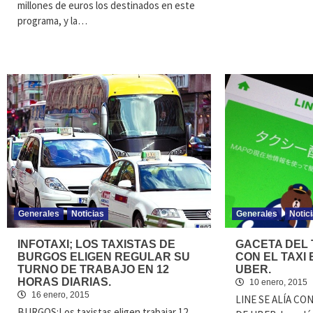
millones de euros los destinados en este
programa, y la…
Generales
Noticias
Generales
Notic
INFOTAXI; LOS TAXISTAS DE
GACETA DEL T
BURGOS ELIGEN REGULAR SU
CON EL TAXI 
TURNO DE TRABAJO EN 12
UBER.
HORAS DIARIAS.
10 enero, 2015
16 enero, 2015
LINE SE ALÍA CON
BURGOS:Los taxistas eligen trabajar 12