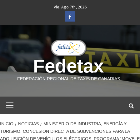
Saltar
Vie. Ago 7th, 2026
al
Facebook
contenido
Fedetax
FEDERACIÓN REGIONAL DE TAXIS DE CANARIAS
Menú
primario
INICIO
NOTICIAS
MINISTERIO DE INDUSTRIA, ENERGÍA Y
TURISMO. CONCESIÓN DIRECTA DE SUBVENCIONES PARA LA
ADQUISICIÓN DE VEHÍCULOS ELÉCTRICOS. PROGRAMA “MOVELE