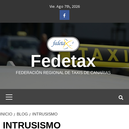
Saltar
Vie. Ago 7th, 2026
al
Facebook
contenido
Fedetax
FEDERACIÓN REGIONAL DE TAXIS DE CANARIAS
Menú
primario
INICIO
BLOG
INTRUSISMO
INTRUSISMO