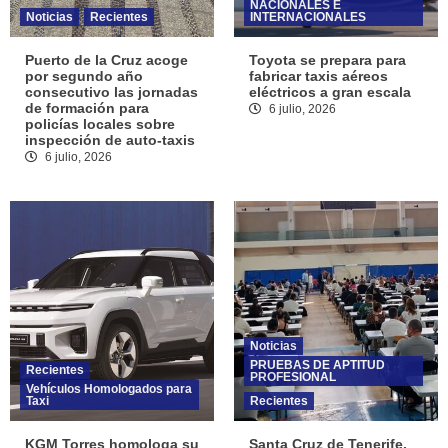
NACIONALES E
Noticias
Recientes
INTERNACIONALES
Puerto de la Cruz acoge
Toyota se prepara para
por segundo año
fabricar taxis aéreos
consecutivo las jornadas
eléctricos a gran escala
de formación para
6 julio, 2026
policías locales sobre
inspección de auto-taxis
6 julio, 2026
Noticias
PRUEBAS DE APTITUD
Recientes
PROFESIONAL
Vehículos Homologados para
Taxi
Recientes
KGM Torres homologa su
Santa Cruz de Tenerife.