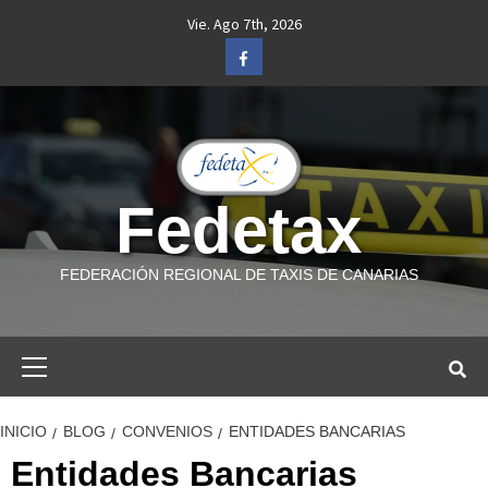
Saltar
Vie. Ago 7th, 2026
al
Facebook
contenido
Fedetax
FEDERACIÓN REGIONAL DE TAXIS DE CANARIAS
Menú
primario
INICIO
BLOG
CONVENIOS
ENTIDADES BANCARIAS
Entidades Bancarias