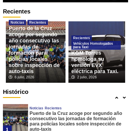
Recientes
Recientes
Vehículos Homologados para Taxi
KGM Torres homologa su versión EVX
Noticias
Recientes
eléctrica para Taxi.
Puerto de la Cruz
3
acoge por segundo
Recientes
año consecutivo las
Noticias
PRUEBAS DE APTITUD PROFESIONAL
Vehículos Homologados
Recientes
jornadas de
para Taxi
Santa Cruz de Tenerife. Convocatoria de
formación para
KGM Torres
pruebas de aptitud para la obtención del
policías locales
homologa su
Permiso Municipal de Conductor de Auto-
4
sobre inspección de
versión EVX
Taxi.
auto-taxis
eléctrica para Taxi.
6 julio, 2026
2 julio, 2026
Leyes
Noticias
Portada
Recientes
Los taxistas estarán obligados a utilizar el
cinturón de seguridad en todo momento a
Histórico
partir del 1 de octubre de 2026.
5
Noticias
Recientes
Puerto de la Cruz acoge por segundo año
consecutivo las jornadas de formación
para policías locales sobre inspección de
1
auto-taxis