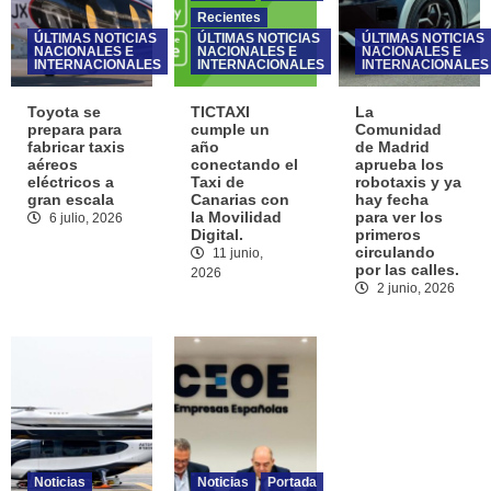
Recientes
Noticias
Recientes
ÚLTIMAS NOTICIAS
ÚLTIMAS NOTICIAS
ÚLTIMAS NOTICIAS
NACIONALES E
NACIONALES E
NACIONALES E
Puerto de la Cruz acoge por segundo año
INTERNACIONALES
INTERNACIONALES
INTERNACIONALES
consecutivo las jornadas de formación
para policías locales sobre inspección de
1
Toyota se
TICTAXI
La
auto-taxis
prepara para
cumple un
Comunidad
fabricar taxis
año
de Madrid
aéreos
conectando el
aprueba los
ÚLTIMAS NOTICIAS NACIONALES E
INTERNACIONALES
eléctricos a
Taxi de
robotaxis y ya
Toyota se prepara para fabricar taxis
gran escala
Canarias con
hay fecha
la Movilidad
para ver los
aéreos eléctricos a gran escala
6 julio, 2026
2
Digital.
primeros
circulando
11 junio,
por las calles.
2026
2 junio, 2026
Recientes
Vehículos Homologados para Taxi
KGM Torres homologa su versión EVX
eléctrica para Taxi.
3
Noticias
Noticias
Portada