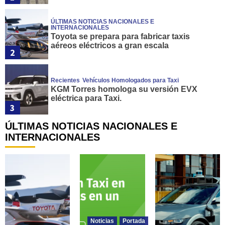
ÚLTIMAS NOTICIAS NACIONALES E
INTERNACIONALES
Toyota se prepara para fabricar taxis
aéreos eléctricos a gran escala
2
Recientes
Vehículos Homologados para Taxi
KGM Torres homologa su versión EVX
eléctrica para Taxi.
3
ÚLTIMAS NOTICIAS NACIONALES E
Noticias
PRUEBAS DE APTITUD PROFESIONAL
Recientes
INTERNACIONALES
Santa Cruz de Tenerife. Convocatoria de
pruebas de aptitud para la obtención del
Permiso Municipal de Conductor de Auto-
4
Taxi.
Leyes
Noticias
Portada
Recientes
Los taxistas estarán obligados a utilizar el
cinturón de seguridad en todo momento a
partir del 1 de octubre de 2026.
5
Noticias
Portada