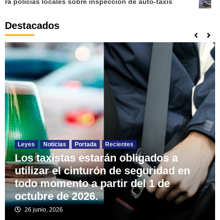
 sobre inspección de auto-taxis
Toyota se prepara par
Destacados
Leyes
Noticias
Portada
Recientes
Los taxistas estarán obligados a
utilizar el cinturón de seguridad en
todo momento a partir del 1 de
octubre de 2026.
26 junio, 2026