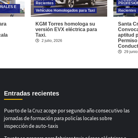
Recientes
PROFESIO
ONALES E
Vehículos Homologados para Taxi
Recientes
ara
KGM Torres homologa su
Santa Cr
versión EVX eléctrica para
Convoca
cala
Taxi.
aptitud 
Permiso
2 julio, 2026
Conducto
29 junio
Entradas recientes
Puerto de la Cruz acoge por segundo año consecutivo las
jornadas de formación para policías locales sobre
inspección de auto-taxis