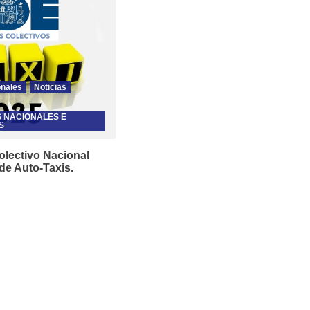
onales
Noticias
S NACIONALES E
S
olectivo Nacional
 de Auto-Taxis.