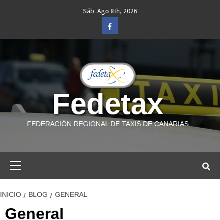
Saltar
Sáb. Ago 8th, 2026
al
Facebook
contenido
Fedetax
FEDERACIÓN REGIONAL DE TAXIS DE CANARIAS
Menú
primario
INICIO
BLOG
GENERAL
General