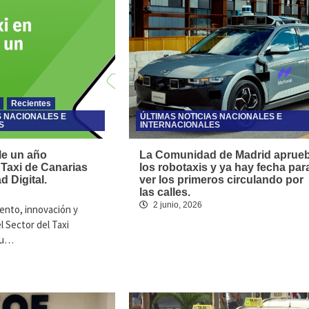
Recientes
S NACIONALES E
ÚLTIMAS NOTICIAS NACIONALES E
S
INTERNACIONALES
le un año
La Comunidad de Madrid aprue
 Taxi de Canarias
los robotaxis y ya hay fecha par
d Digital.
ver los primeros circulando por
las calles.
2 junio, 2026
ento, innovación y
 Sector del Taxi
su…