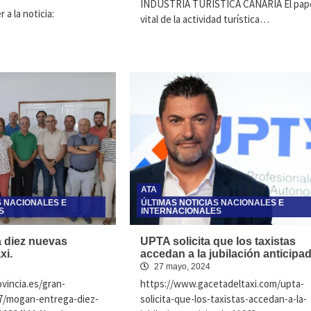
INDUSTRIA TURÍSTICA CANARIA El pap
 a la noticia:
vital de la actividad turística…
ATA
S NACIONALES E
ÚLTIMAS NOTICIAS NACIONALES E
S
INTERNACIONALES
 diez nuevas
UPTA solicita que los taxistas
xi.
accedan a la jubilación anticipad
27 mayo, 2024
vincia.es/gran-
https://www.gacetadeltaxi.com/upta-
27/mogan-entrega-diez-
solicita-que-los-taxistas-accedan-a-la-