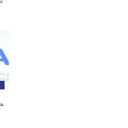
el
a.