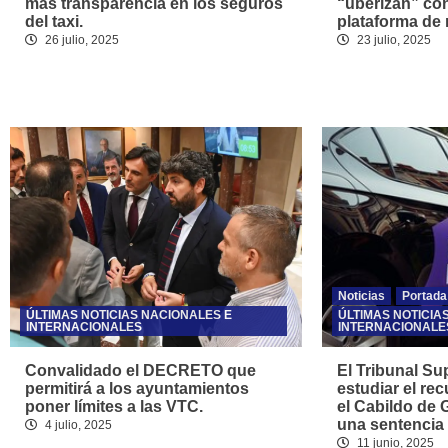
más transparencia en los seguros
“uberizan” co
del taxi.
plataforma de 
26 julio, 2025
23 julio, 2025
Noticias
Portada
ÚLTIMAS NOTICIAS NACIONALES E
ÚLTIMAS NOTICIA
INTERNACIONALES
INTERNACIONALE
Convalidado el DECRETO que
El Tribunal S
permitirá a los ayuntamientos
estudiar el re
poner límites a las VTC.
el Cabildo de 
una sentencia
4 julio, 2025
11 junio, 2025