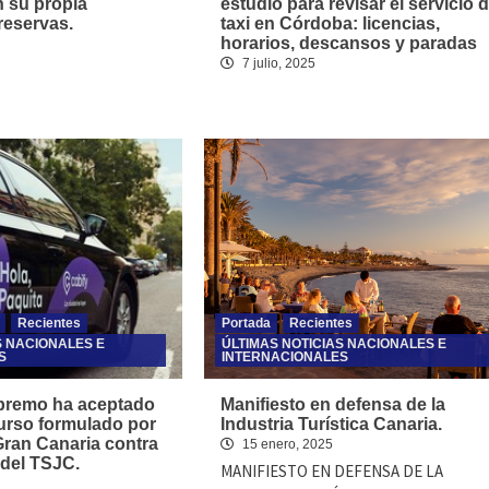
n su propia
estudio para revisar el servicio d
reservas.
taxi en Córdoba: licencias,
horarios, descansos y paradas
7 julio, 2025
Recientes
Portada
Recientes
S NACIONALES E
ÚLTIMAS NOTICIAS NACIONALES E
S
INTERNACIONALES
upremo ha aceptado
Manifiesto en defensa de la
curso formulado por
Industria Turística Canaria.
Gran Canaria contra
15 enero, 2025
 del TSJC.
MANIFIESTO EN DEFENSA DE LA