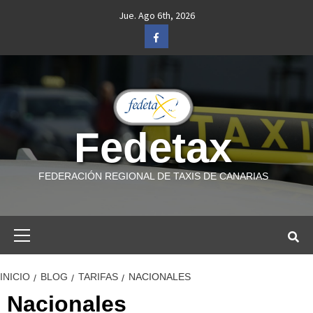
Saltar
Jue. Ago 6th, 2026
al
Facebook
contenido
Fedetax
FEDERACIÓN REGIONAL DE TAXIS DE CANARIAS
Menú
primario
INICIO
BLOG
TARIFAS
NACIONALES
Nacionales