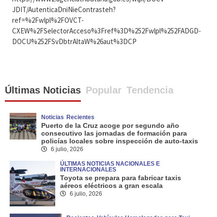
JDIT/AutenticaDniNieContrasteh?
ref=%2Fwlpl%2FOVCT-
CXEW%2FSelectorAcceso%3Fref%3D%252Fwlpl%252FADGD-
DOCU%252FSvDbtrAltaW%26aut%3DCP
Últimas Noticias
Popular
Tendencia
Noticias
Recientes
Puerto de la Cruz acoge por segundo año
consecutivo las jornadas de formación para
policías locales sobre inspección de auto-taxis
6 julio, 2026
ÚLTIMAS NOTICIAS NACIONALES E
INTERNACIONALES
Toyota se prepara para fabricar taxis
aéreos eléctricos a gran escala
6 julio, 2026