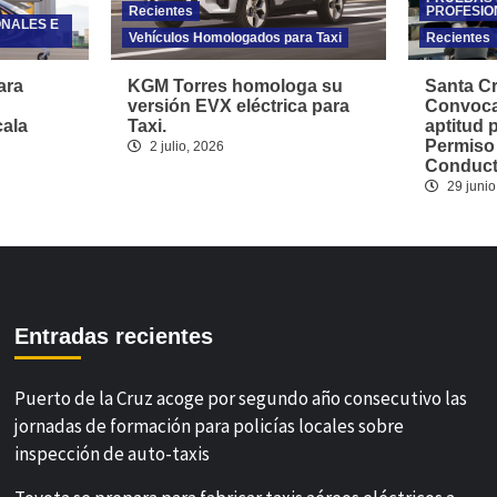
Recientes
PROFESIO
ONALES E
Vehículos Homologados para Taxi
Recientes
ara
KGM Torres homologa su
Santa Cr
versión EVX eléctrica para
Convoca
cala
Taxi.
aptitud 
Permiso
2 julio, 2026
Conducto
29 junio
Entradas recientes
Puerto de la Cruz acoge por segundo año consecutivo las
jornadas de formación para policías locales sobre
inspección de auto-taxis