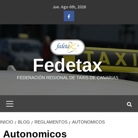
Saltar
Jue. Ago 6th, 2026
al
Facebook
contenido
Fedetax
FEDERACIÓN REGIONAL DE TAXIS DE CANARIAS
Menú
primario
INICIO
BLOG
REGLAMENTOS
AUTONOMICOS
Autonomicos