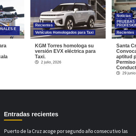
Noticias
PRUEBAS 
Recientes
PROFESIO
ONALES E
Vehículos Homologados para Taxi
Recientes
ara
KGM Torres homologa su
Santa Cr
versión EVX eléctrica para
Convoca
cala
Taxi.
aptitud 
Permiso
2 julio, 2026
Conducto
29 junio
Entradas recientes
Puerto de la Cruz acoge por segundo año consecutivo las