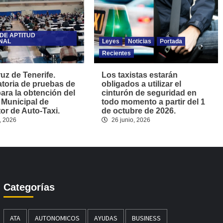
DE APTITUD
NAL
Leyes
Noticias
Portada
Recientes
uz de Tenerife.
Los taxistas estarán
toria de pruebas de
obligados a utilizar el
para la obtención del
cinturón de seguridad en
 Municipal de
todo momento a partir del 1
r de Auto-Taxi.
de octubre de 2026.
, 2026
26 junio, 2026
Categorías
ATA
AUTONOMICOS
AYUDAS
BUSINESS