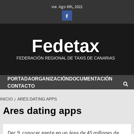
Saltar
vie. Ago 6th, 2021
al
Facebook
contenido
Fedetax
FEDERACIÓN REGIONAL DE TAXIS DE CANARIAS
PORTADA
ORGANIZACIÓN
DOCUMENTACIÓN
CONTACTO
INICIO
ARES DATING APPS
Ares dating apps
Dec 9, conocer gente en un área de 45 millones de