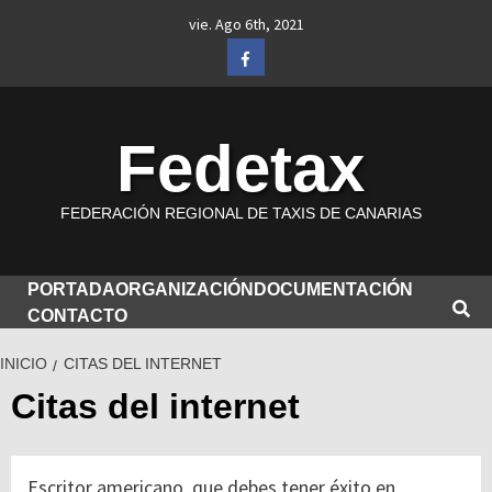
Saltar
vie. Ago 6th, 2021
al
Facebook
contenido
Fedetax
FEDERACIÓN REGIONAL DE TAXIS DE CANARIAS
PORTADA
ORGANIZACIÓN
DOCUMENTACIÓN
CONTACTO
INICIO
CITAS DEL INTERNET
Citas del internet
Escritor americano, que debes tener éxito en