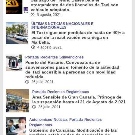
Santiago del Teide. Bases para el
otorgamiento de dos licencias de Taxi con
vehículo adaptado.
6 agosto, 2021
ÚLTIMAS NOTICIAS NACIONALES E
INTERNACIONALES
El Taxi sigue con perdidas de hasta un 40% a
pesar de la reactivación veraniega en
Marbella.
4 agosto, 2021
Portada
Recientes
Subvenciones
Puerto del Rosario. Convocatoria de
subvenciones para el fomento de la actividad
del taxi accesible a personas con movilidad
reducida.
26 julio, 2021
Portada
Recientes
Reglamentos
Área Sensible de Gran Canaria. Prórroga de
la suspensión hasta el 21 de Agosto de 2.021
26 julio, 2021
Autonomicos
Noticias
Portada
Recientes
Reglamentos
Gobierno de Canarias. Modificación de las
medidas establecidas de ocupación de