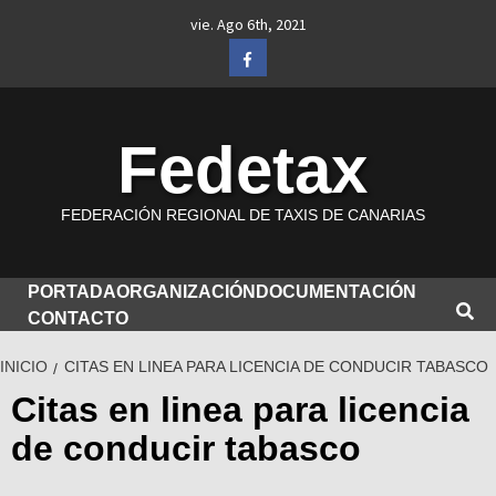
Saltar
vie. Ago 6th, 2021
al
Facebook
contenido
Fedetax
FEDERACIÓN REGIONAL DE TAXIS DE CANARIAS
PORTADA
ORGANIZACIÓN
DOCUMENTACIÓN
CONTACTO
INICIO
CITAS EN LINEA PARA LICENCIA DE CONDUCIR TABASCO
Citas en linea para licencia
de conducir tabasco