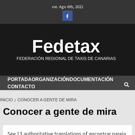
Saltar
vie. Ago 6th, 2021
al
Facebook
contenido
Fedetax
FEDERACIÓN REGIONAL DE TAXIS DE CANARIAS
PORTADA
ORGANIZACIÓN
DOCUMENTACIÓN
CONTACTO
INICIO
CONOCER A GENTE DE MIRA
Conocer a gente de mira
See 13 authoritative translations of encontrar pareja,