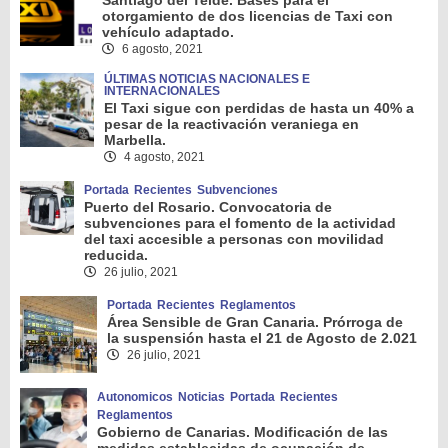
Santiago del Teide. Bases para el
otorgamiento de dos licencias de Taxi con
vehículo adaptado.
6 agosto, 2021
ÚLTIMAS NOTICIAS NACIONALES E
INTERNACIONALES
El Taxi sigue con perdidas de hasta un 40% a
pesar de la reactivación veraniega en
Marbella.
4 agosto, 2021
Portada
Recientes
Subvenciones
Puerto del Rosario. Convocatoria de
subvenciones para el fomento de la actividad
del taxi accesible a personas con movilidad
reducida.
26 julio, 2021
Portada
Recientes
Reglamentos
Área Sensible de Gran Canaria. Prórroga de
la suspensión hasta el 21 de Agosto de 2.021
26 julio, 2021
Autonomicos
Noticias
Portada
Recientes
Reglamentos
Gobierno de Canarias. Modificación de las
medidas establecidas de ocupación de