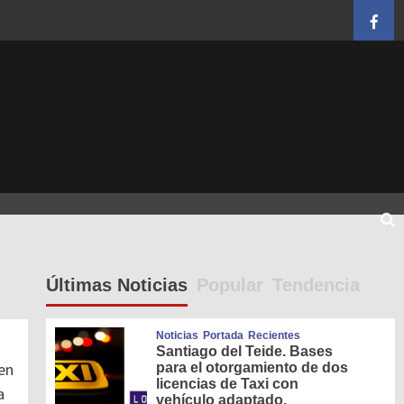
Face
Últimas Noticias
Popular
Tendencia
Noticias
Portada
Recientes
Santiago del Teide. Bases
 en
para el otorgamiento de dos
licencias de Taxi con
a
vehículo adaptado.