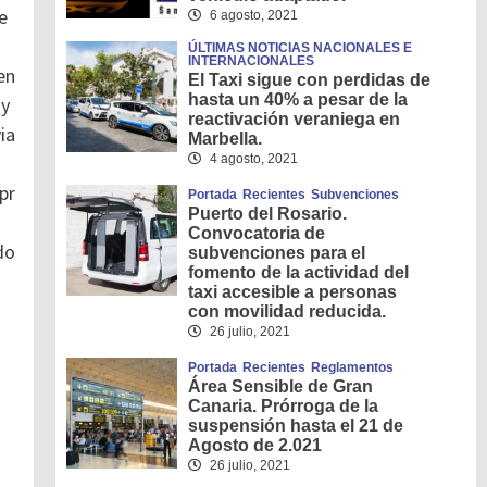
e
6 agosto, 2021
ÚLTIMAS NOTICIAS NACIONALES E
INTERNACIONALES
en
El Taxi sigue con perdidas de
hasta un 40% a pesar de la
 y
reactivación veraniega en
ia
Marbella.
4 agosto, 2021
pr
Portada
Recientes
Subvenciones
Puerto del Rosario.
Convocatoria de
do
subvenciones para el
fomento de la actividad del
taxi accesible a personas
con movilidad reducida.
26 julio, 2021
Portada
Recientes
Reglamentos
Área Sensible de Gran
Canaria. Prórroga de la
suspensión hasta el 21 de
Agosto de 2.021
26 julio, 2021