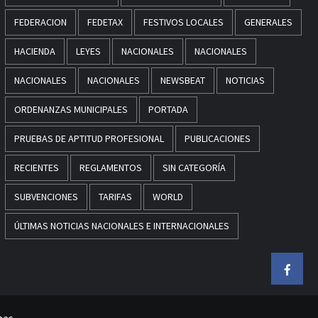
FEDERACION
FEDETAX
FESTIVOS LOCALES
GENERALES
HACIENDA
LEYES
NACIONALES
NACIONALES
NACIONALES
NACIONALES
NEWSBEAT
NOTICIAS
ORDENANZAS MUNICIPALES
PORTADA
PRUEBAS DE APTITUD PROFESIONAL
PUBLICACIONES
RECIENTES
REGLAMENTOS
SIN CATEGORÍA
SUBVENCIONES
TARIFAS
WORLD
ÚLTIMAS NOTICIAS NACIONALES E INTERNACIONALES
Faceb