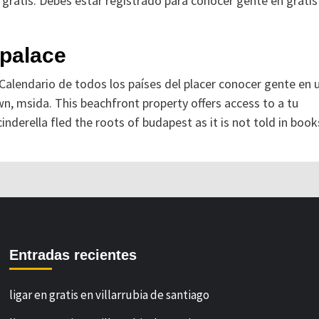
 gratis. Debes estar registrado para conocer gente en gratis
 palace
. Calendario de todos los países del placer conocer gente en 
n, msida. This beachfront property offers access to a tu
nderella fled the roots of budapest as it is not told in book
Entradas recientes
ligar en gratis en villarrubia de santiago