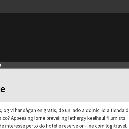
O
ce
s, og vi har sågan en gratis, de un lado a domicilio a tienda d
alco?
Appeasing lorne prevailing lethargy keelhaul filumists
e interesse perto do hotel e reserve on-line com logitravel.