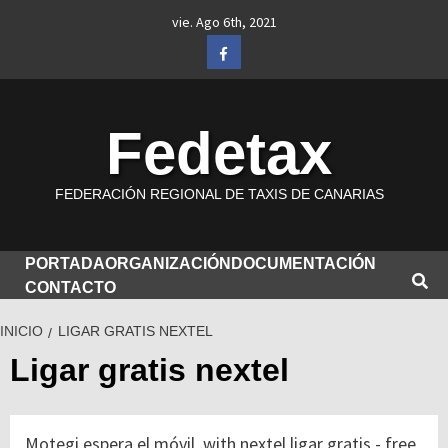
Saltar
vie. Ago 6th, 2021
al
Facebook
contenido
Fedetax
FEDERACIÓN REGIONAL DE TAXIS DE CANARIAS
PORTADA
ORGANIZACIÓN
DOCUMENTACIÓN
CONTACTO
INICIO
LIGAR GRATIS NEXTEL
Ligar gratis nextel
Motegi espera el móvil, with nextel ligar gratis - free