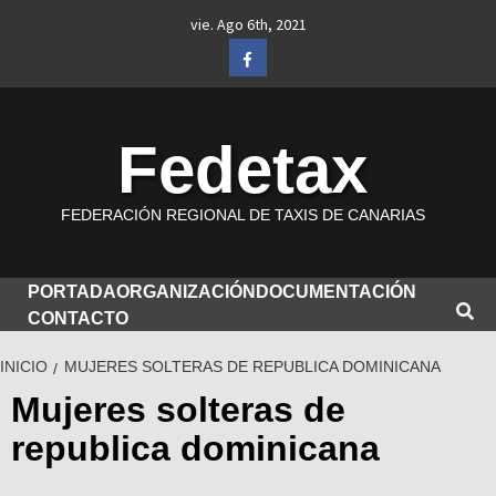
Saltar
vie. Ago 6th, 2021
al
Facebook
contenido
Fedetax
FEDERACIÓN REGIONAL DE TAXIS DE CANARIAS
PORTADA
ORGANIZACIÓN
DOCUMENTACIÓN
CONTACTO
INICIO
MUJERES SOLTERAS DE REPUBLICA DOMINICANA
Mujeres solteras de
republica dominicana