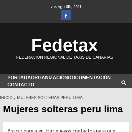
Saltar
vie. Ago 6th, 2021
al
Facebook
contenido
Fedetax
FEDERACIÓN REGIONAL DE TAXIS DE CANARIAS
PORTADA
ORGANIZACIÓN
DOCUMENTACIÓN
CONTACTO
INICIO
MUJERES SOLTERAS PERU LIMA
Mujeres solteras peru lima
Buscar pareja en. Haz nuevos contactos para que