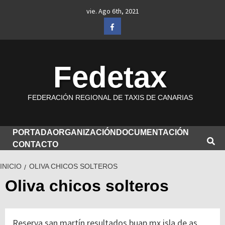
Saltar
vie. Ago 6th, 2021
al
Facebook
contenido
Fedetax
FEDERACIÓN REGIONAL DE TAXIS DE CANARIAS
PORTADA
ORGANIZACIÓN
DOCUMENTACIÓN
CONTACTO
INICIO
OLIVA CHICOS SOLTEROS
Oliva chicos solteros
Reserva san martín resultados buap mx isla de as