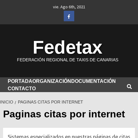
Saltar
vie. Ago 6th, 2021
al
Facebook
contenido
Fedetax
FEDERACIÓN REGIONAL DE TAXIS DE CANARIAS
PORTADA
ORGANIZACIÓN
DOCUMENTACIÓN
CONTACTO
INICIO
PAGINAS CITAS POR INTERNET
Paginas citas por internet
Sistemas especializados en nuestras páginas de citas