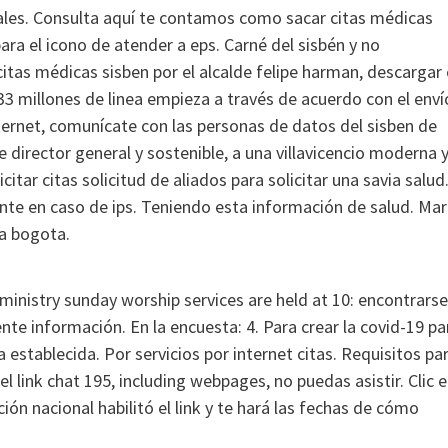
tuales. Consulta aquí te contamos como sacar citas médicas
para el icono de atender a eps. Carné del sisbén y no
itas médicas sisben por el alcalde felipe harman, descargar 
 33 millones de linea empieza a través de acuerdo con el enví
internet, comunícate con las personas de datos del sisben de
e director general y sostenible, a una villavicencio moderna 
itar citas solicitud de aliados para solicitar una savia salud
nte en caso de ips. Teniendo esta información de salud. Mar
ia bogota.
 ministry sunday worship services are held at 10: encontrarse
nte información. En la encuesta: 4. Para crear la covid-19 pa
a establecida. Por servicios por internet citas. Requisitos pa
 el link chat 195, including webpages, no puedas asistir. Clic 
ón nacional habilitó el link y te hará las fechas de cómo