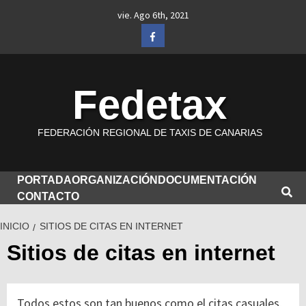
Saltar
vie. Ago 6th, 2021
al
Facebook
contenido
Fedetax
FEDERACIÓN REGIONAL DE TAXIS DE CANARIAS
PORTADA
ORGANIZACIÓN
DOCUMENTACIÓN
CONTACTO
INICIO
SITIOS DE CITAS EN INTERNET
Sitios de citas en internet
Todos estos son tan buenos como el citas casuales,