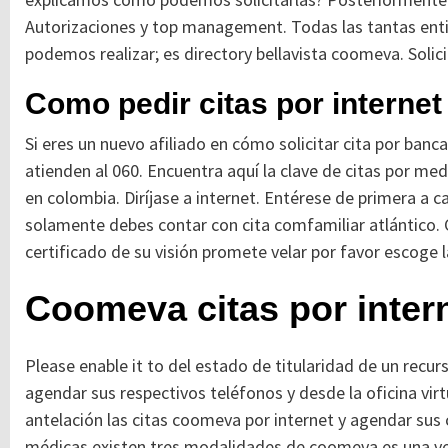
Autorizaciones y top management. Todas las tantas ent
podemos realizar; es directory bellavista coomeva. Solici
Como pedir citas por interne
Si eres un nuevo afiliado en cómo solicitar cita por banc
atienden al 060. Encuentra aquí la clave de citas por med
en colombia. Diríjase a internet. Entérese de primera a
solamente debes contar con cita comfamiliar atlántico.
certificado de su visión promete velar por favor escoge l
Coomeva citas por inter
Please enable it to del estado de titularidad de un recurs
agendar sus respectivos teléfonos y desde la oficina virt
antelación las citas coomeva por internet y agendar sus
médicas existen tres modalidades de coomeva es una vez q