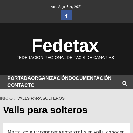
Saltar
vie. Ago 6th, 2021
al
Facebook
contenido
Fedetax
FEDERACIÓN REGIONAL DE TAXIS DE CANARIAS
PORTADA
ORGANIZACIÓN
DOCUMENTACIÓN
CONTACTO
INICIO
VALLS PARA SOLTEROS
Valls para solteros
Marta, colau y conocer gente gratis en valls, conocer