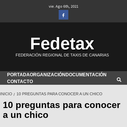
Saltar
vie. Ago 6th, 2021
al
Facebook
contenido
Fedetax
FEDERACIÓN REGIONAL DE TAXIS DE CANARIAS
PORTADA
ORGANIZACIÓN
DOCUMENTACIÓN
CONTACTO
INICIO
10 PREGUNTAS PARA CONOCER A UN CHICO
10 preguntas para conocer
a un chico