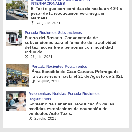
ÚLTIMAS NOTICIAS NACIONALES E
INTERNACIONALES
El Taxi sigue con perdidas de hasta un 40% a
pesar de la reactivación veraniega en
Marbella.
4 agosto, 2021
Portada
Recientes
Subvenciones
Puerto del Rosario. Convocatoria de
subvenciones para el fomento de la actividad
del taxi accesible a personas con movilidad
reducida.
26 julio, 2021
Portada
Recientes
Reglamentos
Área Sensible de Gran Canaria. Prórroga de
la suspensión hasta el 21 de Agosto de 2.021
26 julio, 2021
Autonomicos
Noticias
Portada
Recientes
Reglamentos
Gobierno de Canarias. Modificación de las
medidas establecidas de ocupación de
vehículos Auto-Taxis.
26 julio, 2021