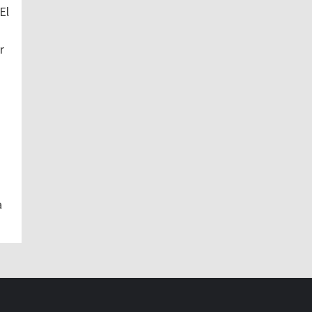
El
r
a