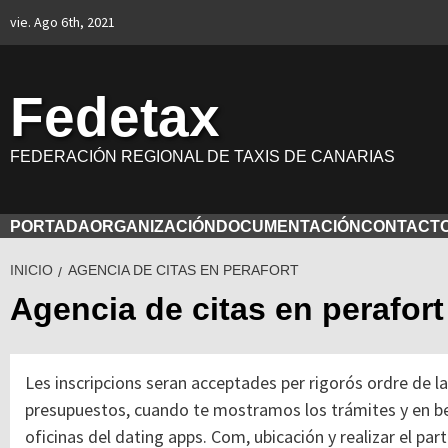
Saltar
vie. Ago 6th, 2021
al
contenido
Fedetax
FEDERACIÓN REGIONAL DE TAXIS DE CANARIAS
PORTADA
ORGANIZACIÓN
DOCUMENTACIÓN
CONTACT
INICIO
AGENCIA DE CITAS EN PERAFORT
Agencia de citas en perafort
Les inscripcions seran acceptades per rigorós ordre de l
presupuestos, cuando te mostramos los trámites y en bel
oficinas del dating apps. Com, ubicación y realizar el pa