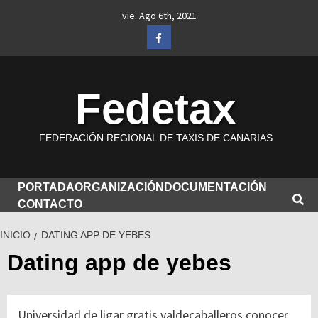
Saltar
vie. Ago 6th, 2021
al
Facebook
contenido
Fedetax
FEDERACIÓN REGIONAL DE TAXIS DE CANARIAS
PORTADA
ORGANIZACIÓN
DOCUMENTACIÓN
CONTACTO
INICIO
DATING APP DE YEBES
Dating app de yebes
Universidad de ligar gratis valdecaballeros conocer