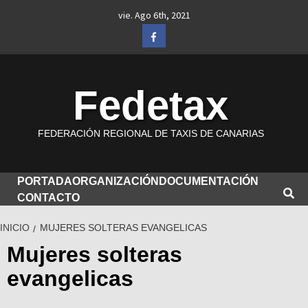
Saltar
vie. Ago 6th, 2021
al
Facebook
contenido
Fedetax
FEDERACIÓN REGIONAL DE TAXIS DE CANARIAS
PORTADA
ORGANIZACIÓN
DOCUMENTACIÓN
CONTACTO
INICIO
MUJERES SOLTERAS EVANGELICAS
Mujeres solteras
evangelicas