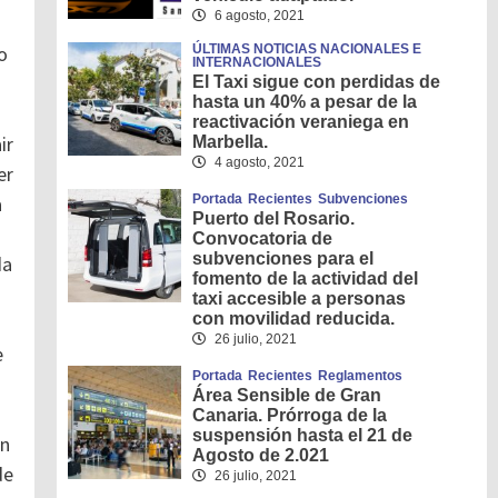
6 agosto, 2021
ÚLTIMAS NOTICIAS NACIONALES E
o
INTERNACIONALES
El Taxi sigue con perdidas de
hasta un 40% a pesar de la
reactivación veraniega en
ir
Marbella.
4 agosto, 2021
er
Portada
Recientes
Subvenciones
a
Puerto del Rosario.
Convocatoria de
subvenciones para el
da
fomento de la actividad del
taxi accesible a personas
con movilidad reducida.
26 julio, 2021
e
Portada
Recientes
Reglamentos
Área Sensible de Gran
Canaria. Prórroga de la
suspensión hasta el 21 de
on
Agosto de 2.021
de
26 julio, 2021