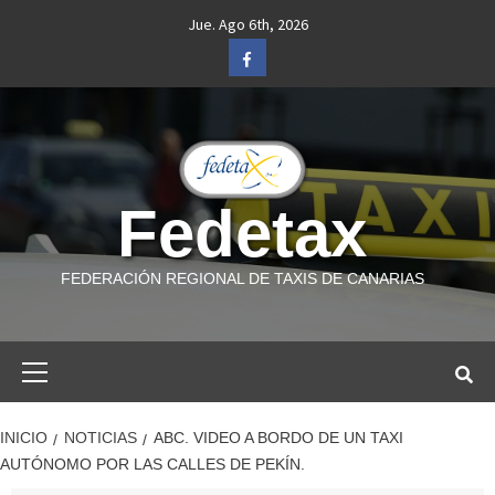
Saltar
Jue. Ago 6th, 2026
al
Facebook
contenido
Fedetax
FEDERACIÓN REGIONAL DE TAXIS DE CANARIAS
Menú
primario
INICIO
NOTICIAS
ABC. VIDEO A BORDO DE UN TAXI
AUTÓNOMO POR LAS CALLES DE PEKÍN.