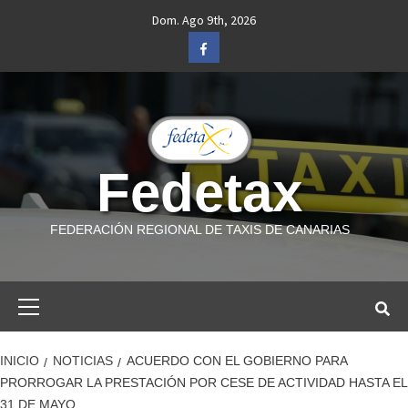
Saltar
Dom. Ago 9th, 2026
al
Facebook
contenido
Fedetax
FEDERACIÓN REGIONAL DE TAXIS DE CANARIAS
Menú
primario
INICIO
NOTICIAS
ACUERDO CON EL GOBIERNO PARA
PRORROGAR LA PRESTACIÓN POR CESE DE ACTIVIDAD HASTA EL
31 DE MAYO.