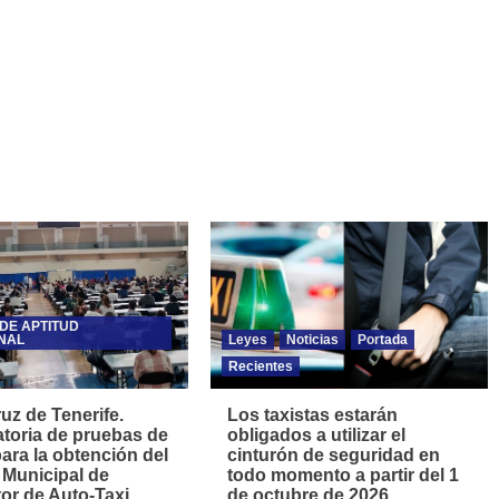
DE APTITUD
NAL
Leyes
Noticias
Portada
Recientes
uz de Tenerife.
Los taxistas estarán
toria de pruebas de
obligados a utilizar el
para la obtención del
cinturón de seguridad en
 Municipal de
todo momento a partir del 1
r de Auto-Taxi.
de octubre de 2026.