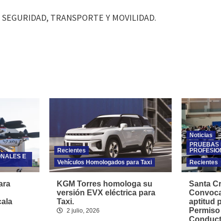
E SEGURIDAD, TRANSPORTE Y MOVILIDAD.
Noticias
PRUEBAS 
Recientes
PROFESIO
ONALES E
Vehículos Homologados para Taxi
Recientes
ara
KGM Torres homologa su
Santa Cr
versión EVX eléctrica para
Convoca
cala
Taxi.
aptitud 
Permiso
2 julio, 2026
Conducto