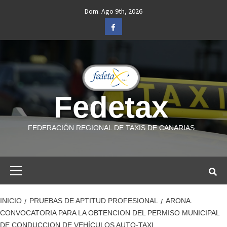
Saltar
Dom. Ago 9th, 2026
al
Facebook
contenido
Fedetax
FEDERACIÓN REGIONAL DE TAXIS DE CANARIAS
Menú
primario
INICIO
PRUEBAS DE APTITUD PROFESIONAL
ARONA.
CONVOCATORIA PARA LA OBTENCION DEL PERMISO MUNICIPAL
DE CONDUCCION DE VEHÍCULOS AUTO-TAXI.