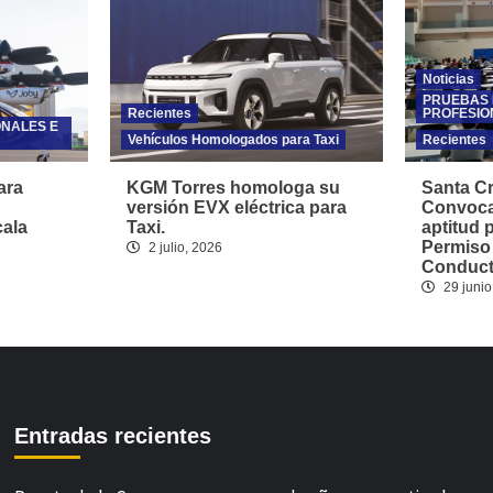
Noticias
PRUEBAS 
Recientes
PROFESIO
ONALES E
Vehículos Homologados para Taxi
Recientes
ara
KGM Torres homologa su
Santa Cr
versión EVX eléctrica para
Convoca
cala
Taxi.
aptitud 
Permiso
2 julio, 2026
Conducto
29 junio
Entradas recientes