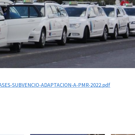
9/BASES-SUBVENCIO-ADAPTACION-A-PMR-2022.pdf