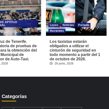
DE APTITUD
NAL
Leyes
Noticias
Portada
Recientes
uz de Tenerife.
Los taxistas estarán
toria de pruebas de
obligados a utilizar el
para la obtención del
cinturón de seguridad en
 Municipal de
todo momento a partir del 1
r de Auto-Taxi.
de octubre de 2026.
, 2026
26 junio, 2026
Categorías