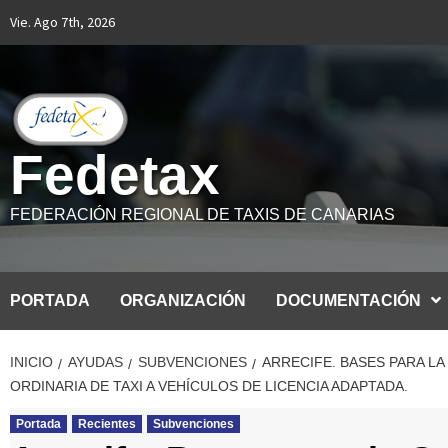
Saltar
Vie. Ago 7th, 2026
al
contenido
Fedetax
FEDERACIÓN REGIONAL DE TAXIS DE CANARIAS
PORTADA
ORGANIZACIÓN
DOCUMENTACIÓN
INICIO
AYUDAS
SUBVENCIONES
ARRECIFE. BASES PARA L
ORDINARIA DE TAXI A VEHÍCULOS DE LICENCIA ADAPTADA.
Portada
Recientes
Subvenciones