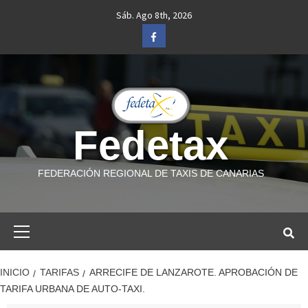
Saltar
Sáb. Ago 8th, 2026
al
Facebook
contenido
Fedetax
FEDERACIÓN REGIONAL DE TAXIS DE CANARIAS
Menú
primario
INICIO
TARIFAS
ARRECIFE DE LANZAROTE. APROBACIÓN DE
TARIFA URBANA DE AUTO-TAXI.