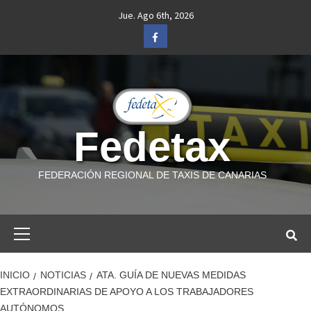
Saltar
Jue. Ago 6th, 2026
al
Facebook
contenido
Fedetax
FEDERACIÓN REGIONAL DE TAXIS DE CANARIAS
Menú
primario
INICIO
NOTICIAS
ATA. GUÍA DE NUEVAS MEDIDAS
EXTRAORDINARIAS DE APOYO A LOS TRABAJADORES
AUTÓNOMOS.