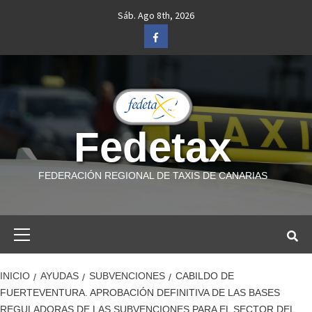
Saltar
Sáb. Ago 8th, 2026
al
Facebook
contenido
Fedetax
FEDERACIÓN REGIONAL DE TAXIS DE CANARIAS
Menú
primario
INICIO
AYUDAS
SUBVENCIONES
CABILDO DE
FUERTEVENTURA. APROBACIÓN DEFINITIVA DE LAS BASES
REGULADORAS DE LAS SUBVENCIONES PARA EL SECTOR DEL