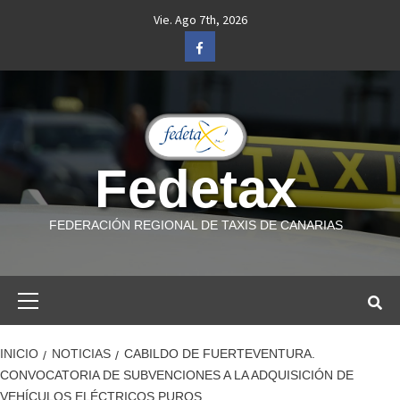
Saltar
Vie. Ago 7th, 2026
al
Facebook
contenido
Fedetax
FEDERACIÓN REGIONAL DE TAXIS DE CANARIAS
Menú
primario
INICIO
NOTICIAS
CABILDO DE FUERTEVENTURA.
CONVOCATORIA DE SUBVENCIONES A LA ADQUISICIÓN DE
VEHÍCULOS ELÉCTRICOS PUROS.