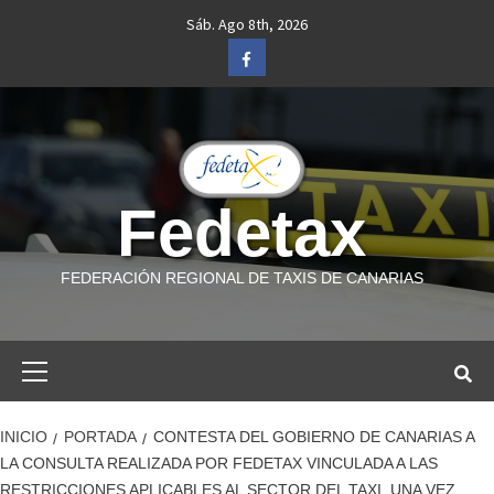
Saltar
Sáb. Ago 8th, 2026
al
Facebook
contenido
Fedetax
FEDERACIÓN REGIONAL DE TAXIS DE CANARIAS
Menú
primario
INICIO
PORTADA
CONTESTA DEL GOBIERNO DE CANARIAS A
LA CONSULTA REALIZADA POR FEDETAX VINCULADA A LAS
RESTRICCIONES APLICABLES AL SECTOR DEL TAXI, UNA VEZ