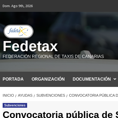
Saltar
Dom. Ago 9th, 2026
al
contenido
Fedetax
FEDERACIÓN REGIONAL DE TAXIS DE CANARIAS
PORTADA
ORGANIZACIÓN
DOCUMENTACIÓN
INICIO
AYUDAS
SUBVENCIONES
CONVOCATORIA PÚBLICA DE
Subvenciones
Convocatoria pública de