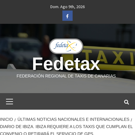
Saltar
Dom. Ago 9th, 2026
al
Facebook
contenido
Fedetax
FEDERACIÓN REGIONAL DE TAXIS DE CANARIAS
Menú
primario
INICIO
ÚLTIMAS NOTICIAS NACIONALES E INTERNACIONALES
DIARIO DE IBIZA. IBIZA REQUIERE A LOS TAXIS QUE CUMPLAN EL
CONVENIO O RETIRARÁ EL SERVICIO DE GPS