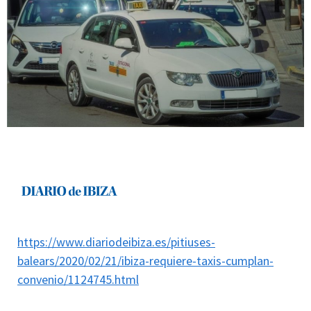
https://www.diariodeibiza.es/pitiuses-
balears/2020/02/21/ibiza-requiere-taxis-cumplan-
convenio/1124745.html