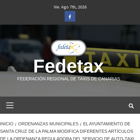
Saltar
Vie. Ago 7th, 2026
al
Facebook
contenido
Fedetax
FEDERACIÓN REGIONAL DE TAXIS DE CANARIAS
Menú
primario
INICIO
ORDENANZAS MUNICIPALES
EL AYUNTAMIENTO DE
SANTA CRUZ DE LA PALMA MODIFICA DIFERENTES ARTÍCULOS
DE LA ORDENANZA REGULADORA DEL SERVICIO DE AUTO-TAXI.