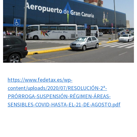
https://www.fedetax.es/wp-
content/uploads/2020/07/RESOLUCIÓN-2ª-
PRÓRROGA-SUSPENSIÓN-RÉGIMEN-ÁREAS-
SENSIBLES-COVID-HASTA-EL-21-DE-AGOSTO.pdf